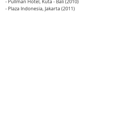
- Pullman Hotel, Kuta - Bali (2010)
- Plaza Indonesia, Jakarta (2011)
- Grand Clarion Hotel (extension), 
Makassar (2012)
- Harris Jimbaran View, Jimbaran 
(2012)
- Ritz Carlton, Bali (2013)
- Sheraton Hotel Gandaria City, 
Jakarta (2014)
- District 8 @ Senopati, Jakarta (2015)
- Marriott Hotel, Jogja (2016)
- Trans Jakarta, Jakarta (2017)
- Dll.
Getting Started