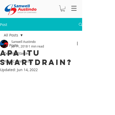
Post
All Posts
Sanwell Austindo
All Posts
Jul 11, 2018
1 min read
Apa itu
Getting Started
SMARTDRAIN?
Your Community
Updated:
Jun 14, 2022